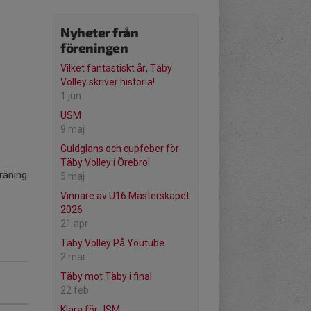
Nyheter från
föreningen
Vilket fantastiskt år, Täby
Volley skriver historia!
1 jun
USM
9 maj
Guldglans och cupfeber för
Täby Volley i Örebro!
räning
5 maj
Vinnare av U16 Mästerskapet
2026
21 apr
Täby Volley På Youtube
2 mar
Täby mot Täby i final
22 feb
Klara för JSM