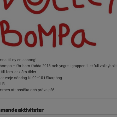
na till ny en säsong!
bompa – för barn födda 2018 och yngre i gruppen! Lekfull volleybollt
 till fem-sex års ålder.
nar varje söndag kl. 09–10 i Skarpäng
l B.
mmen att ansöka och pröva på!
mande aktiviteter