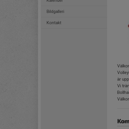
Kalender
Bildgalleri
Kontakt
Välkom
Volley
är upp
Vi trä
Bollhal
Välko
Kom