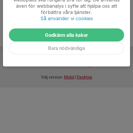
även för webbanalys i syfte att hjälpa oss att
Ålder
17 år
förbättra våra tjänster.
Så använder vi cookies
Godkänn alla kakor
Bara nödvändiga
För
smarta
idrottsföreningar
Välj version:
Mobil
|
Desktop