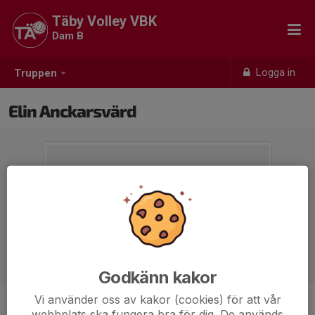
Täby Volley VBK
Dam B
Logga in
Truppen
Elin Anckarsvärd
Godkänn kakor
Vi använder oss av kakor (cookies) för att vår
Position
-
webbplats ska fungera bra för dig. De används