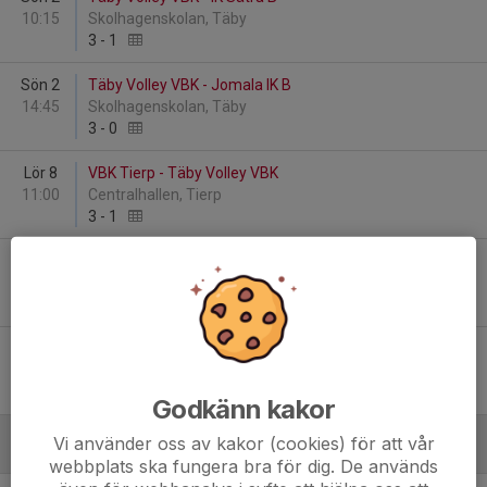
10:15
Skolhagenskolan, Täby
3
-
1
Sön 2
Täby Volley VBK - Jomala IK B
14:45
Skolhagenskolan, Täby
3
-
0
Lör 8
VBK Tierp - Täby Volley VBK
11:00
Centralhallen, Tierp
3
-
1
Lör 8
Täby Volley VBK - Södermalms VBK F
13:15
Centralhallen, Tierp
3
-
0
Lör 29
Täby Volley VBK - Uppsala VBS E
10:15
Skarpängshallen, Täby
1
-
3
Godkänn kakor
Vi använder oss av kakor (cookies) för att vår
December
webbplats ska fungera bra för dig. De används