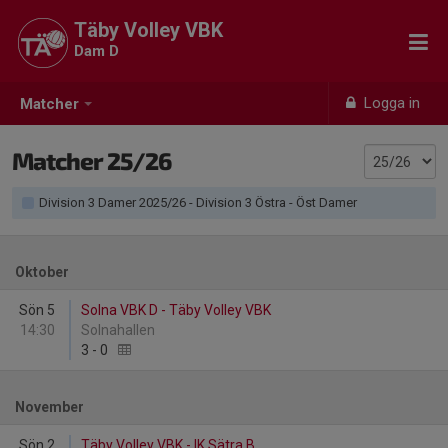
Täby Volley VBK
Dam D
Logga in
Matcher
Matcher 25/26
Division 3 Damer 2025/26 - Division 3 Östra - Öst Damer
Oktober
Sön 5
Solna VBK D - Täby Volley VBK
14:30
Solnahallen
3
-
0
November
Sön 2
Täby Volley VBK - IK Sätra B