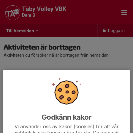
Täby Volley VBK
Dam B
Logga in
Till hemsidan
Aktiviteten är borttagen
Aktiviteten du försöker nå är borttagen från hemsidan.
Godkänn kakor
Vi använder oss av kakor (cookies) för att vår
webbplats ska fungera bra för dig. De används