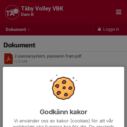
Täby Volley VBK
Dam B
Logga in
Dokument
Dokument
2-passarsystem, passaren fram.pdf
0,25 MB
Godkänn kakor
Vi använder oss av kakor (cookies) för att vår
webbplats ska fungera bra för dig. De används