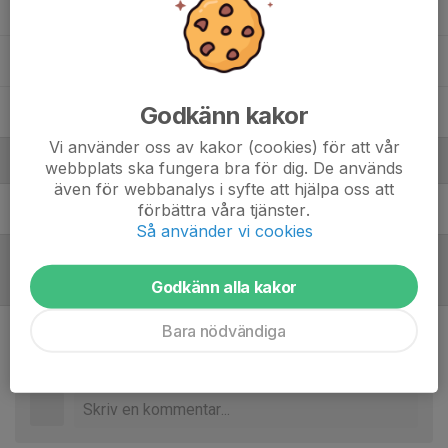
Olivia Arnberg
Ruth Westring
Godkänn kakor
Zuzanna Maciaszczyk
, FU20 (2008-2009)
Vi använder oss av kakor (cookies) för att vår
Ledare
webbplats ska fungera bra för dig. De används
även för webbanalys i syfte att hjälpa oss att
förbättra våra tjänster.
Stefan Back
Tränare Dam B
Så använder vi cookies
Referat
Godkänn alla kakor
Bara nödvändiga
Inget skrivet