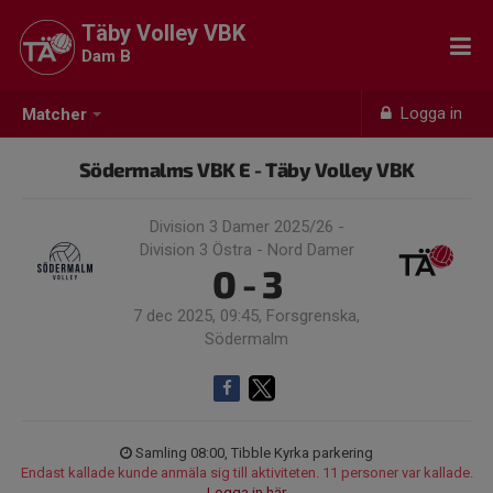
Täby Volley VBK
Dam B
Logga in
Matcher
Södermalms VBK E - Täby Volley VBK
Division 3 Damer 2025/26 -
Division 3 Östra - Nord Damer
0 - 3
7 dec 2025, 09:45, Forsgrenska,
Södermalm
Samling 08:00, Tibble Kyrka parkering
Endast kallade kunde anmäla sig till aktiviteten. 11 personer var kallade.
Logga in här