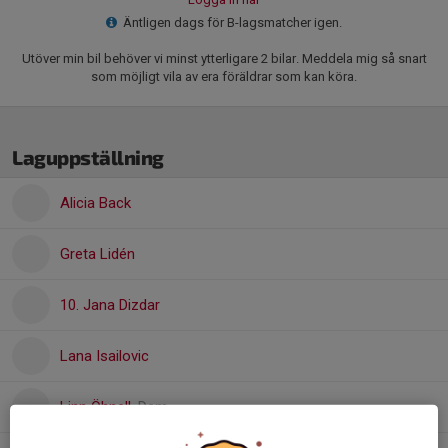
Äntligen dags för B-lagsmatcher igen.
Utöver min bil behöver vi minst ytterligare 2 bilar. Meddela mig så snart
som möjligt vila av era föräldrar som kan köra.
Laguppställning
Alicia Back
Greta Lidén
10. Jana Dizdar
Lana Isailovic
Linn Öhnell
, Dam