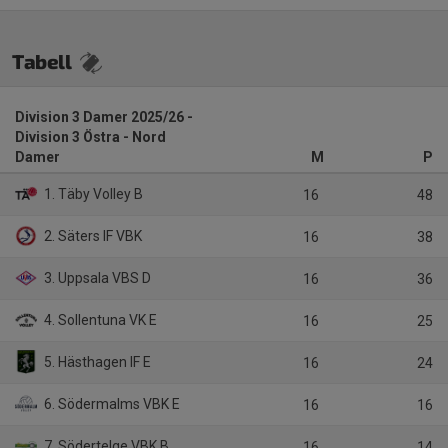
Tabell
Division 3 Damer 2025/26 -
Division 3 Östra - Nord
Damer
M
P
1. Täby Volley B
16
48
2. Säters IF VBK
16
38
3. Uppsala VBS D
16
36
4. Sollentuna VK E
16
25
5. Hästhagen IF E
16
24
6. Södermalms VBK E
16
16
7. Södertelge VBK B
16
14