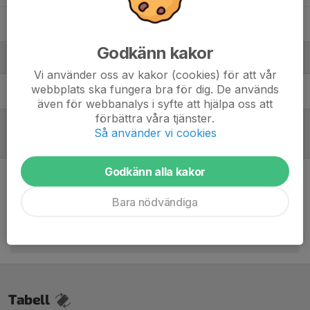
2. Yulia Havryliak
, FU16 (2012-2013)
Godkänn kakor
Ledare
Vi använder oss av kakor (cookies) för att vår
webbplats ska fungera bra för dig. De används
Stefan Back
Tränare Dam B
även för webbanalys i syfte att hjälpa oss att
förbättra våra tjänster.
Så använder vi cookies
Referat
Godkänn alla kakor
Inget referat skrivet
Bara nödvändiga
Tabell