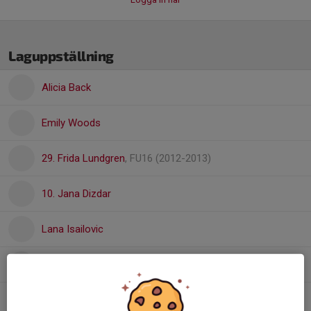
Laguppställning
Alicia Back
Emily Woods
29. Frida Lundgren
, FU16 (2012-2013)
10. Jana Dizdar
Lana Isailovic
Linn Öhnell
, Dam
Olivia Arnberg