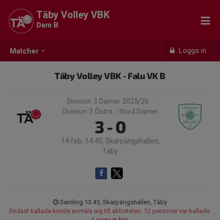
Täby Volley VBK
Dam B
Logga in
Matcher
Täby Volley VBK - Falu VK B
Division 3 Damer 2025/26 -
Division 3 Östra - Nord Damer
3 - 0
14 feb, 14:45, Skarpängshallen,
Täby
Samling 13:45, Skarpängshallen, Täby
Endast kallade kunde anmäla sig till aktiviteten. 12 personer var kallade.
Logga in här