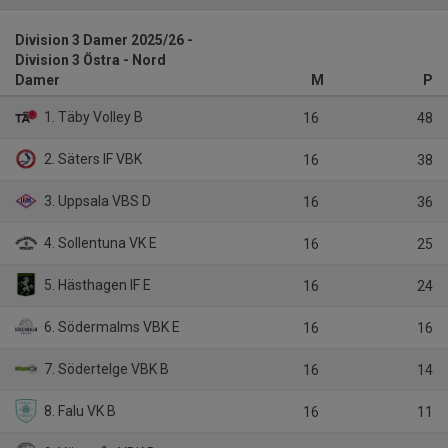
Division 3 Damer 2025/26 -
Division 3 Östra - Nord
Damer
M
P
1. Täby Volley B
16
48
2. Säters IF VBK
16
38
3. Uppsala VBS D
16
36
4. Sollentuna VK E
16
25
5. Hästhagen IF E
16
24
6. Södermalms VBK E
16
16
7. Södertelge VBK B
16
14
8. Falu VK B
16
11