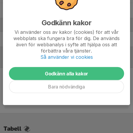
Olivia Arnberg
Godkänn kakor
Ledare
Vi använder oss av kakor (cookies) för att vår
webbplats ska fungera bra för dig. De används
Stefan Back
Tränare Dam B
även för webbanalys i syfte att hjälpa oss att
förbättra våra tjänster.
Så använder vi cookies
Referat
Godkänn alla kakor
Inget referat skrivet
Bara nödvändiga
Tabell