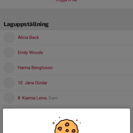
Laguppställning
Alicia Back
Emily Woods
Hanna Bengtsson
10. Jana Dizdar
8. Kianna Leiva
, Dam
Lana Isailovic
Linn Öhnell
, Dam