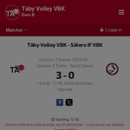
Täby Volley VBK
Dam B
Logga in
Matcher
Täby Volley VBK - Säters IF VBK
Division 3 Damer 2025/26 -
Division 3 Östra - Nord Damer
3 - 0
14 mar, 13:45, Bolandsskolan,
Uppsala
Samling 12:45
Endast kallade kunde anmäla sig till aktiviteten. 12 personer var kallade.
Logga in här