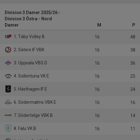
Division 3 Damer 2025/26 -
Division 3 Östra - Nord
Damer
M
P
1. Täby Volley B
16
48
2. Säters IF VBK
16
38
3. Uppsala VBS D
16
36
4. Sollentuna VK E
16
25
5. Hästhagen IF E
16
24
6. Södermalms VBK E
16
16
7. Södertelge VBK B
16
14
8. Falu VK B
16
11