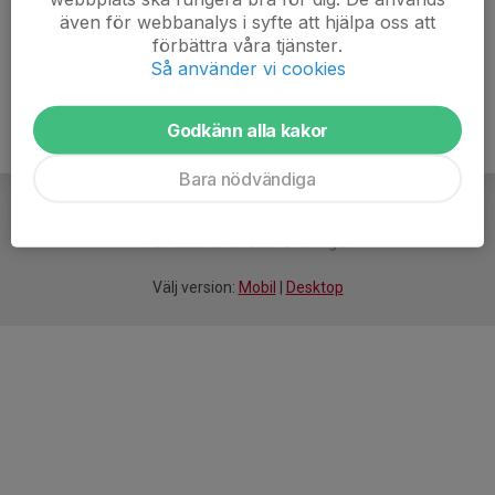
även för webbanalys i syfte att hjälpa oss att
Ålder
48 år
förbättra våra tjänster.
Så använder vi cookies
Godkänn alla kakor
Bara nödvändiga
För
smarta
idrottsföreningar
Välj version:
Mobil
|
Desktop