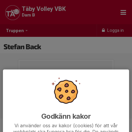
Täby Volley VBK
Dam B
Logga in
Truppen
Stefan Back
Godkänn kakor
Vi använder oss av kakor (cookies) för att vår
Titel
Tränare Dam B
webbplats ska fungera bra för dig. De används