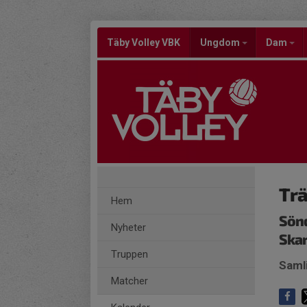
Täby Volley VBK
Ungdom
Dam
Trä
Hem
Sönd
Nyheter
Skar
Truppen
Samli
Matcher