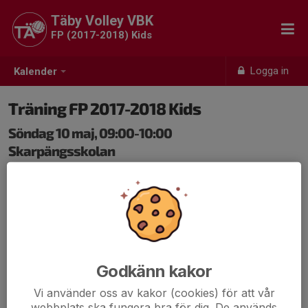
Täby Volley VBK
FP (2017-2018) Kids
Logga in
Kalender
Träning FP 2017-2018 Kids
Söndag 10 maj, 09:00-10:00
Skarpängsskolan
Samling: 09:00, Bollhall B
Glöm inte vattenflaska och inneskor :)
Vi ses på plan 🏐🙂
Godkänn kakor
Vi använder oss av kakor (cookies) för att vår
webbplats ska fungera bra för dig. De används