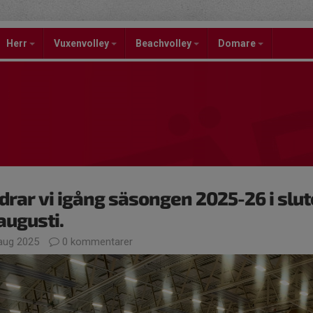
Herr
Vuxenvolley
Beachvolley
Domare
drar vi igång säsongen 2025-26 i slut
augusti.
aug 2025
0 kommentarer