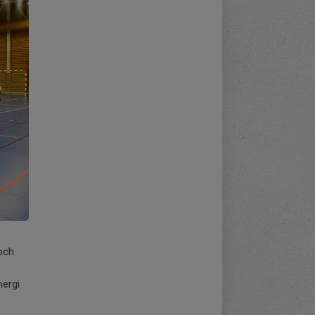
 och
ergi