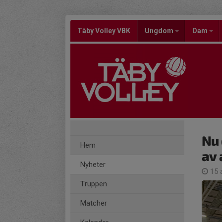
Täby Volley VBK
Ungdom
Dam
Nu 
Hem
av 
Nyheter
15 
Truppen
Matcher