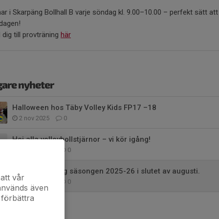
nar i Skarpäng Bollhall B varje söndag kl. 9.00–10.00 – perfekt sätt att
 dagen!
dig till provträning
här
gare nyheter
Halloween hos Täby Volley Kids FP17 –18
2 nov 2025
0
Hej alla volleybollstjärnor – vi kör igång!
22 aug 2025
0
Nu drar vi igång säsongen 2025-26 i slutet av augusti.
att vår
15 aug 2025
0
 används även
 förbättra