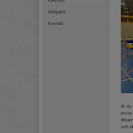
Kalender
Bildgalleri
Kontakt
Är du 
prova 
tills
och sk