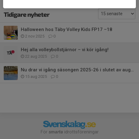
Tidigare nyheter
Halloween hos Täby Volley Kids FP17 –18
2 nov 2025
0
Hej alla volleybollstjärnor – vi kör igång!
22 aug 2025
0
Nu drar vi igång säsongen 2025-26 i slutet av augusti.
15 aug 2025
0
För
smarta
idrottsföreningar