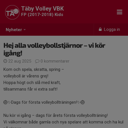
Täby Volley VBK
FP (2017-2018) Kids
Logga in
Nyheter
Hej alla volleybollstjärnor – vi kör
igång!
22 aug 2025
0 kommentarer
Kom och spela, skratta, spring –
volleyboll är vårens grej!
Hoppa högt och slå med kraft,
tillsammans får vi extra saft!
🏐✨Dags för första volleybollträningen!✨🏐
Nu kör vi igång – dags för årets första volleybollträning!
Vi välkomnar både gamla och nya spelare att komma och ha kul