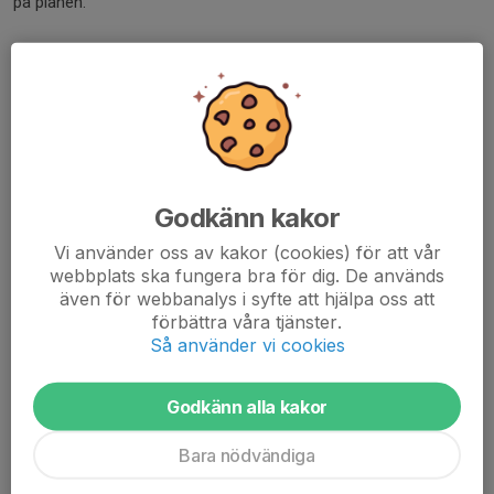
på planen.
Kom och:
👉 prova på volleyboll,
👉 lära dig roliga tricks och slag,
👉 träffa kompisar – både nya och gamla,
👉 känna glädjen i spelet!
Ingen erfarenhet behövs – ta bara med dig bra energi, ett leende
Godkänn kakor
och bekväma sportskor. Resten fixar vi tillsammans! 💪😃
Vi använder oss av kakor (cookies) för att vår
webbplats ska fungera bra för dig. De används
📅 När? 24 augusti kl 9:00
även för webbanalys i syfte att hjälpa oss att
📍 Var? Skarpäng Bollhall B
förbättra våra tjänster.
Så använder vi cookies
Kom och känn glädjen på planen – volleybollen väntar på just
dig! 🏐🔥
Godkänn alla kakor
Dela nyhet
Bara nödvändiga