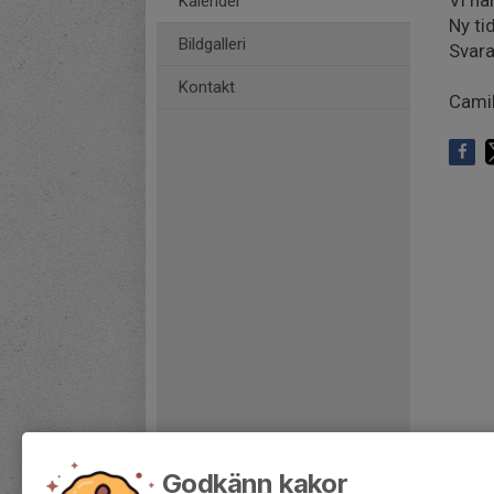
Vi ha
Kalender
Ny ti
Bildgalleri
Svar
Kontakt
Camil
Godkänn kakor