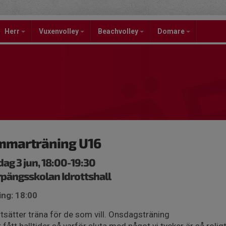
Herr
Vuxenvolley
Beachvolley
Domare
mmarträning U16
ag 3 jun, 18:00-19:30
pängsskolan Idrottshall
ing: 18:00
rtsätter träna för de som vill. Onsdagsträning