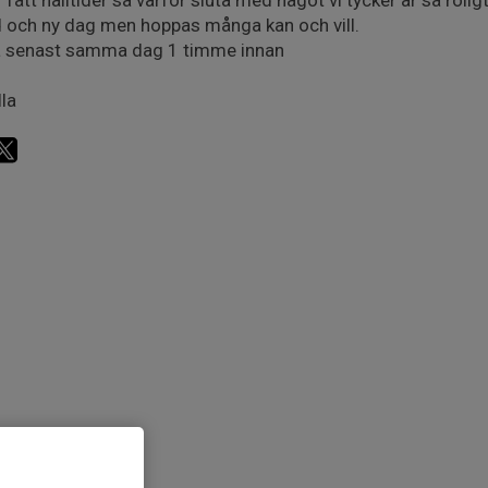
r fått halltider så varför sluta med något vi tycker är så roligt
d och ny dag men hoppas många kan och vill.
a senast samma dag 1 timme innan
la