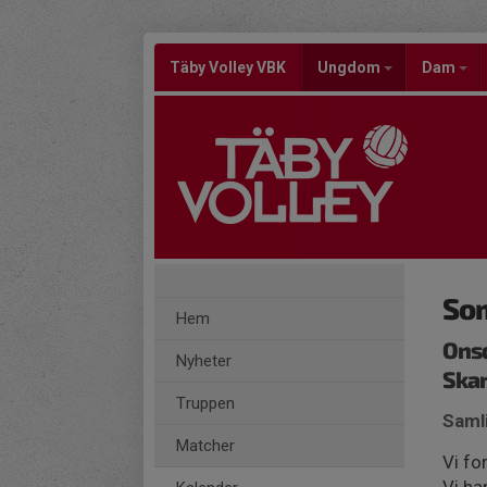
Täby Volley VBK
Ungdom
Dam
So
Hem
Onsd
Nyheter
Skar
Truppen
Saml
Matcher
Vi fo