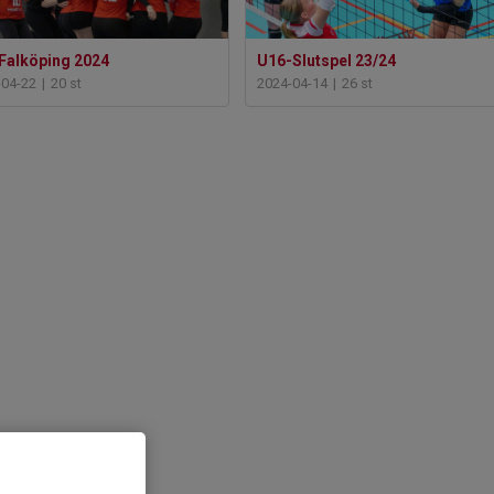
Falköping 2024
U16-Slutspel 23/24
-04-22
|
20 st
2024-04-14
|
26 st