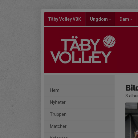
Täby Volley VBK
Ungdom
Dam
Bil
Hem
3 alb
Nyheter
Truppen
Matcher