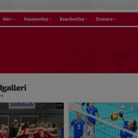
Herr
Vuxenvolley
Beachvolley
Domare
dgalleri
um