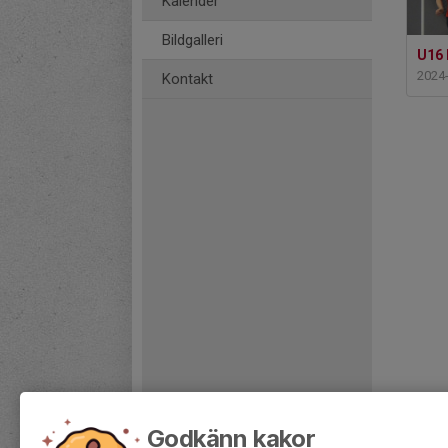
Kalender
Bildgalleri
U16 
2024
Kontakt
Godkänn kakor