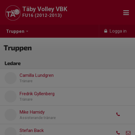
Täby Volley VBK
FU16 (2012-2013)
Logga in
Truppen
Truppen
Ledare
Camilla Lundgren
Tränare
Fredrik Gyllenberg
Tränare
Mike Hamidy
Assisterande tränare
Stefan Back