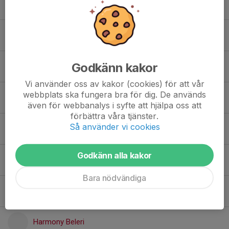
Elle Miller
Ellie Back
Godkänn kakor
18. Emily Woods
Vi använder oss av kakor (cookies) för att vår
webbplats ska fungera bra för dig. De används
Emmeli Montgomery
även för webbanalys i syfte att hjälpa oss att
förbättra våra tjänster.
Så använder vi cookies
Engla Johansen
Godkänn alla kakor
29. Frida Lundgren
Bara nödvändiga
8. Gabija Juodelyte
Harmony Beleri