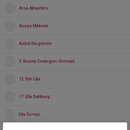
Aroa Alhashimi
Assiya Mikkolai
Astrid Bergström
5. Bonnie Cedergren Örnmark
12. Elin Lilja
17. Ella Dahlberg
Ella Öcmaz