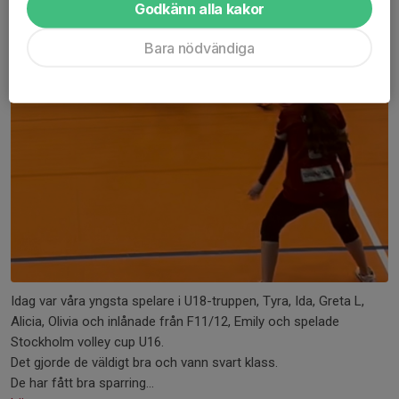
Godkänn alla kakor
Bara nödvändiga
Idag var våra yngsta spelare i U18-truppen, Tyra, Ida, Greta L,
Alicia, Olivia och inlånade från F11/12, Emily och spelade
Stockholm volley cup U16.
Det gjorde de väldigt bra och vann svart klass.
De har fått bra sparring...