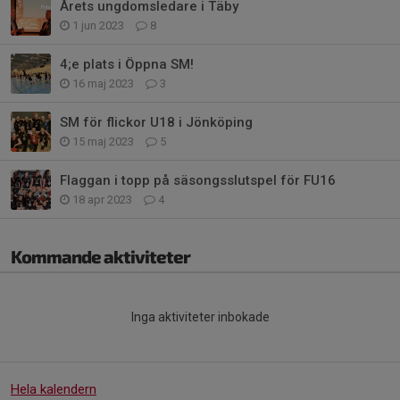
Årets ungdomsledare i Täby
1 jun 2023
8
4;e plats i Öppna SM!
16 maj 2023
3
SM för flickor U18 i Jönköping
15 maj 2023
5
Flaggan i topp på säsongsslutspel för FU16
18 apr 2023
4
Kommande aktiviteter
Inga aktiviteter inbokade
Hela kalendern