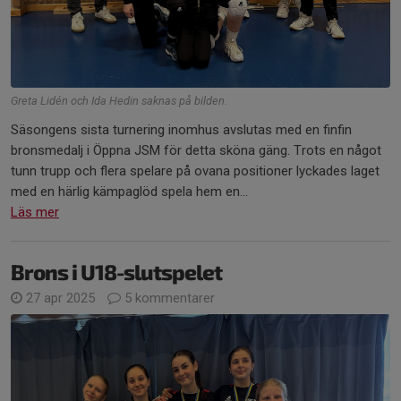
Greta Lidén och Ida Hedin saknas på bilden.
Säsongens sista turnering inomhus avslutas med en finfin
bronsmedalj i Öppna JSM för detta sköna gäng. Trots en något
tunn trupp och flera spelare på ovana positioner lyckades laget
med en härlig kämpaglöd spela hem en...
Läs mer
Brons i U18-slutspelet
27 apr 2025
5 kommentarer