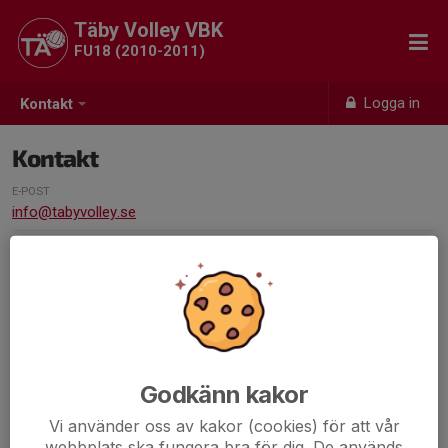
Täby Volley VBK
FU18 (2010-2011)
Logga in
Kontakt
Kontakt
E-POST
info@tabyvolley.se
Godkänn kakor
Vi använder oss av kakor (cookies) för att vår
webbplats ska fungera bra för dig. De används