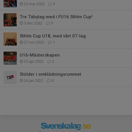
25 mar 2023
3
Tre Täbylag med i FU16 Sthlm Cup!
5 dec 2022
3
Sthlm Cup U18, med vårt 07-lag
27 nov 2022
1
U16-Mästerskapen
25 apr 2022
2
Stölder i omklädningsrummet
26 jan 2022
0