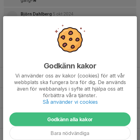
gäng!!🔥
Björn Dahlberg
5 okt 2024
Grymt kul, härlig bild!
Tidigare nyheter
Godkänn kakor
Bronsmedalj i Öppna JSM
Vi använder oss av kakor (cookies) för att vår
18 maj 2025
6
webbplats ska fungera bra för dig. De används
även för webbanalys i syfte att hjälpa oss att
Brons i U18-slutspelet
förbättra våra tjänster.
Så använder vi cookies
27 apr 2025
5
Vinst i U16
Godkänn alla kakor
16 mar 2025
3
Bara nödvändiga
Bländande spel i Div 3