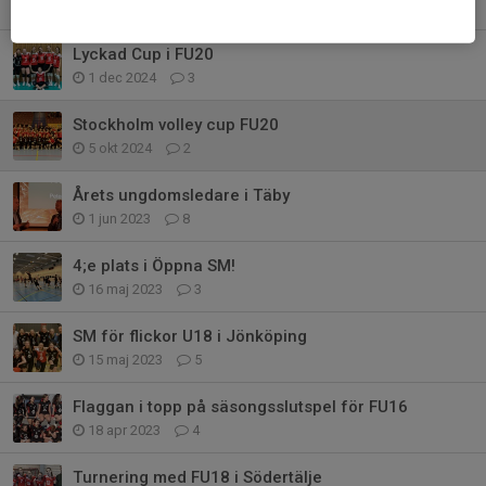
7 dec 2024
9
Lyckad Cup i FU20
1 dec 2024
3
Stockholm volley cup FU20
5 okt 2024
2
Årets ungdomsledare i Täby
1 jun 2023
8
4;e plats i Öppna SM!
16 maj 2023
3
SM för flickor U18 i Jönköping
15 maj 2023
5
Flaggan i topp på säsongsslutspel för FU16
18 apr 2023
4
Turnering med FU18 i Södertälje