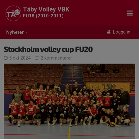
Täby Volley VBK
FU18 (2010-2011)
Logga in
Nyheter
Stockholm volley cup FU20
5 okt 2024
2 kommentarer