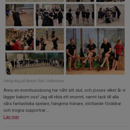
Härlig dag på Beach Club i Sollentuna
Ännu en inomhussäsong har nått sitt slut, och jösses vilket år vi
lägger bakom oss! Jag vill rikta ett enormt, varmt tack till alla
våra fantastiska spelare, hängivna tränare, stöttande föräldrar
och trogna supportrar....
Läs mer