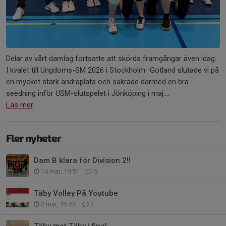
Delar av vårt damlag fortsatte att skörda framgångar även idag.
I kvalet till Ungdoms-SM 2026 i Stockholm–Gotland slutade vi på
en mycket stark andraplats och säkrade därmed en bra
seedning inför USM-slutspelet i Jönköping i maj....
Läs mer
Fler nyheter
Dam B klara för Division 2!!
14 mar, 19:51
5
Täby Volley På Youtube
2 mar, 15:23
2
Täby mot Täby i final