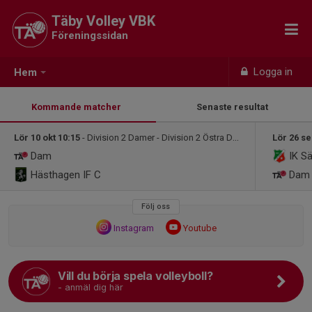
Täby Volley VBK
Föreningssidan
Logga in
Hem
Kommande matcher
Senaste resultat
Lör 10 okt 10:15
- Division 2 Damer - Division 2 Östra Damer
Lör 26 se
Dam
IK Sä
Hästhagen IF C
Dam
Följ oss
Instagram
Youtube
Vill du börja spela volleyboll?
- anmäl dig här