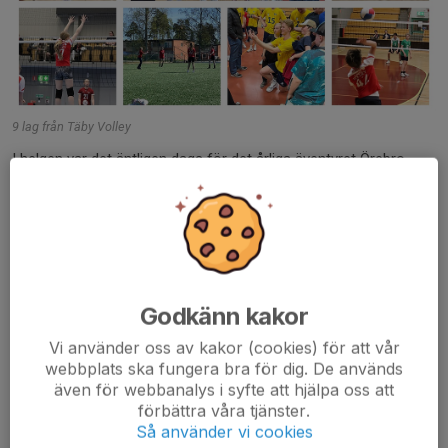
9 lag från Täby Volley
I helgen var det äntligen dags för det årliga äventyret Örebro
Challenge (tidigare Mikasa Challenge) – Sveriges största
volleybolltävling för barn och ungdomar. Totalt kom 391 lag till
start, och Täby var stolta...
Läs mer
Godkänn kakor
Vinnare av U16 Mästerskapet 2026
Vi använder oss av kakor (cookies) för att vår
21 apr, 10:12
11 kommentarer
webbplats ska fungera bra för dig. De används
även för webbanalys i syfte att hjälpa oss att
förbättra våra tjänster.
Så använder vi cookies