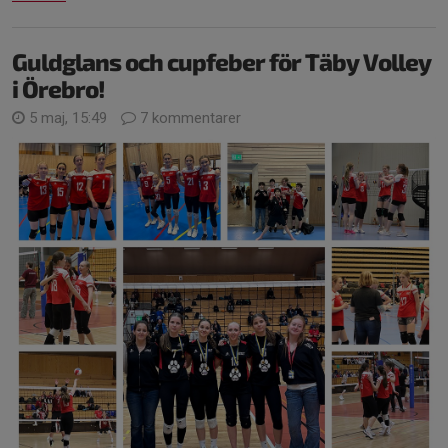
Guldglans och cupfeber för Täby Volley
i Örebro!
5 maj, 15:49
7 kommentarer