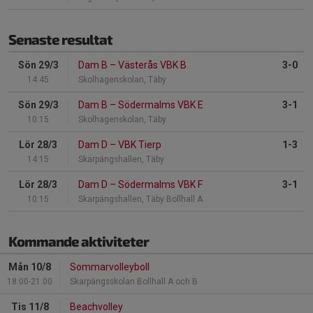
Senaste resultat
Sön 29/3
Dam B
–
Västerås VBK B
3-0
14:45
Skolhagenskolan, Täby
Sön 29/3
Dam B
–
Södermalms VBK E
3-1
10:15
Skolhagenskolan, Täby
Lör 28/3
Dam D
–
VBK Tierp
1-3
14:15
Skarpängshallen, Täby
Lör 28/3
Dam D
–
Södermalms VBK F
3-1
10:15
Skarpängshallen, Täby Bollhall A
Kommande aktiviteter
Mån 10/8
Sommarvolleyboll
18:00-21:00
Skarpängsskolan Bollhall A och B
Tis 11/8
Beachvolley