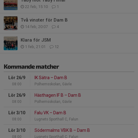
22 feb, 15:10
1
Två vinster för Dam B
14 feb, 20:07
4
Klara för JSM
1 feb, 21:01
12
Kommande matcher
Lör 26/9
IK Sätra
–
Dam B
08:00
Polhemsskolan, Gävle
Lör 26/9
Hästhagen IF B
–
Dam B
08:00
Polhemsskolan, Gävle
Lör 3/10
Falu VK
–
Dam B
08:00
Lugnets Sporthall C, Falun
Lör 3/10
Södermalms VBK B
–
Dam B
08:00
Lugnets Sporthall C, Falun