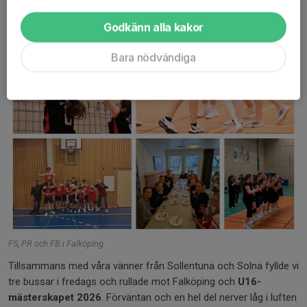
Godkänn alla kakor
Bara nödvändiga
FS, PR och FB i Falköping
Tillsammans med våra vänner från Sollentuna och Solna fyllde vi
tre bussar i fredags och rullade mot Falköping och
U16-
mästerskapet 2026
. Förväntan och en hel del nerver låg i luften