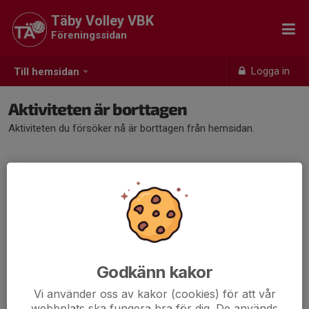
Täby Volley VBK
Föreningssidan
Logga in
Till hemsidan
Aktiviteten är borttagen
Aktiviteten du försöker nå är borttagen från hemsidan.
Godkänn kakor
Vi använder oss av kakor (cookies) för att vår
webbplats ska fungera bra för dig. De används