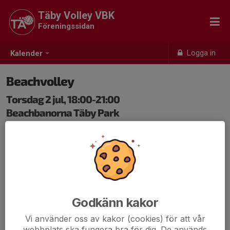
Täby Volley VBK
Föreningssidan
Logga in
Kalender
Beachvolley
Torsdag 2 jul, 18:00-21:00
Beachbanorna Täby Park
Samling: 18:00, Beachbanorna Täby Park
Godkänn kakor
Vi använder oss av kakor (cookies) för att vår
webbplats ska fungera bra för dig. De används