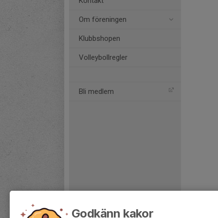
Kontakt
Om föreningen
Klubbshopen
Volleybollregler
Bli medlem
Godkänn kakor