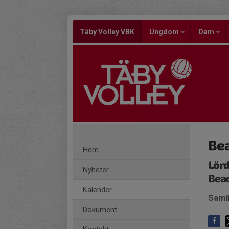
Täby Volley VBK
Ungdom
Dam
Be
Hem
Lörd
Nyheter
Bea
Kalender
Saml
Dokument