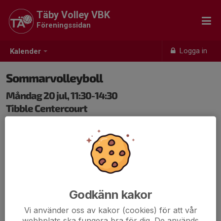
Täby Volley VBK
Föreningssidan
Logga in
Kalender
Sommarvolleyboll
Måndag 20 jul, 11:30-14:30
Tibble Centercourt
Samling: 11:30, Tibble Centercourt
Sommarvolleyboll inomhus! Vi spelar dagtid i Tibble
under fem veckor i juli. Ta med kompisar som vill testa
volleyboll eller som redan spelar. Vi kommer bjuda in
flera klubbar i Stockholm till detta. Gäster från andra
klubbar betalar 50 kronor. Gäster som inte spelar i en
Godkänn kakor
annan klubb provspelar gratis max tre tillfällen, därefter
Vi använder oss av kakor (cookies) för att vår
kostar det 50 kronor per tillfälle.
webbplats ska fungera bra för dig. De används