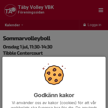
Täby Volley VBK
Föreningssidan
Logga in
Kalender
Sommarvolleyboll
Onsdag 1 jul, 11:30-14:30
Tibble Centercourt
Samling: 11:30, Tibble Centercourt
Sommarvolleyboll inomhus! Vi spelar dagtid i Tibble
under fem veckor i juli. Ta med kompisar som vill testa
volleyboll eller som redan spelar. Vi kommer bjuda in
flera klubbar i Stockholm till detta. Gäster från andra
klubbar betalar 50 kronor. Gäster som inte spelar i en
Godkänn kakor
annan klubb provspelar gratis max tre tillfällen, därefter
Vi använder oss av kakor (cookies) för att vår
kostar det 50 kronor per tillfälle.
webbplats ska fungera bra för dig. De används