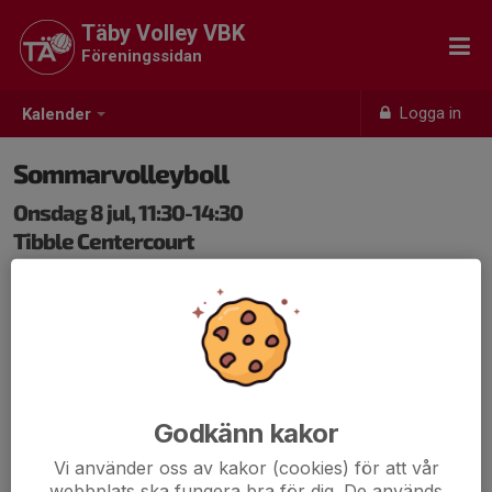
Täby Volley VBK
Föreningssidan
Logga in
Kalender
Sommarvolleyboll
Onsdag 8 jul, 11:30-14:30
Tibble Centercourt
Samling: 11:30, Tibble Centercourt
Sommarvolleyboll inomhus! Vi spelar dagtid i Tibble
under fem veckor i juli. Ta med kompisar som vill testa
volleyboll eller som redan spelar. Vi kommer bjuda in
flera klubbar i Stockholm till detta. Gäster från andra
klubbar betalar 50 kronor. Gäster som inte spelar i en
Godkänn kakor
annan klubb provspelar gratis max tre tillfällen, därefter
Vi använder oss av kakor (cookies) för att vår
kostar det 50 kronor per tillfälle.
webbplats ska fungera bra för dig. De används