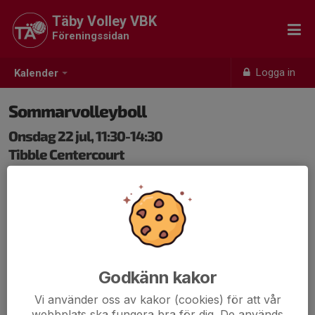
Täby Volley VBK
Föreningssidan
Logga in
Kalender
Sommarvolleyboll
Onsdag 22 jul, 11:30-14:30
Tibble Centercourt
Samling: 11:30, Tibble Centercourt
Sommarvolleyboll inomhus! Vi spelar dagtid i Tibble
under fem veckor i juli. Ta med kompisar som vill testa
volleyboll eller som redan spelar. Vi kommer bjuda in
flera klubbar i Stockholm till detta. Gäster från andra
klubbar betalar 50 kronor. Gäster som inte spelar i en
Godkänn kakor
annan klubb provspelar gratis max tre tillfällen, därefter
Vi använder oss av kakor (cookies) för att vår
kostar det 50 kronor per tillfälle.
webbplats ska fungera bra för dig. De används