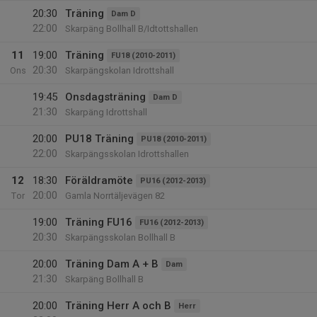
20:30
Träning
Dam D
22:00
Skarpäng Bollhall B/Idtottshallen
11
19:00
Träning
FU18 (2010-2011)
20:30
Ons
Skarpängskolan Idrottshall
19:45
Onsdagsträning
Dam D
21:30
Skarpäng Idrottshall
20:00
PU18 Träning
PU18 (2010-2011)
22:00
Skarpängsskolan Idrottshallen
12
18:30
Föräldramöte
PU16 (2012-2013)
20:00
Tor
Gamla Norrtäljevägen 82
19:00
Träning FU16
FU16 (2012-2013)
20:30
Skarpängsskolan Bollhall B
20:00
Träning Dam A + B
Dam
21:30
Skarpäng Bollhall B
20:00
Träning Herr A och B
Herr