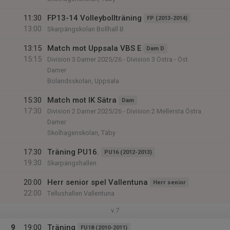
11:30
FP13-14 Volleybollträning
FP (2013-2014)
13:00
Skarpängskolan Bollhall B
13:15
Match mot Uppsala VBS E
Dam D
15:15
Division 3 Damer 2025/26 - Division 3 Östra - Öst
Damer
Bolandsskolan, Uppsala
15:30
Match mot IK Sätra
Dam
17:30
Division 2 Damer 2025/26 - Division 2 Mellersta Östra
Damer
Skolhagenskolan, Täby
17:30
Träning PU16.
PU16 (2012-2013)
19:30
Skarpängshallen
20:00
Herr senior spel Vallentuna
Herr senior
22:00
Tellushallen Vallentuna
v.7
9
19:00
Träning
FU18 (2010-2011)