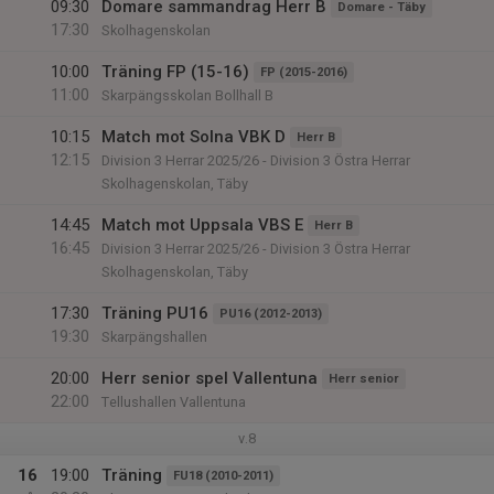
09:30
Domare sammandrag Herr B
Domare - Täby
17:30
Skolhagenskolan
10:00
Träning FP (15-16)
FP (2015-2016)
11:00
Skarpängsskolan Bollhall B
10:15
Match mot Solna VBK D
Herr B
12:15
Division 3 Herrar 2025/26 - Division 3 Östra Herrar
Skolhagenskolan, Täby
14:45
Match mot Uppsala VBS E
Herr B
16:45
Division 3 Herrar 2025/26 - Division 3 Östra Herrar
Skolhagenskolan, Täby
17:30
Träning PU16
PU16 (2012-2013)
19:30
Skarpängshallen
20:00
Herr senior spel Vallentuna
Herr senior
22:00
Tellushallen Vallentuna
v.8
16
19:00
Träning
FU18 (2010-2011)