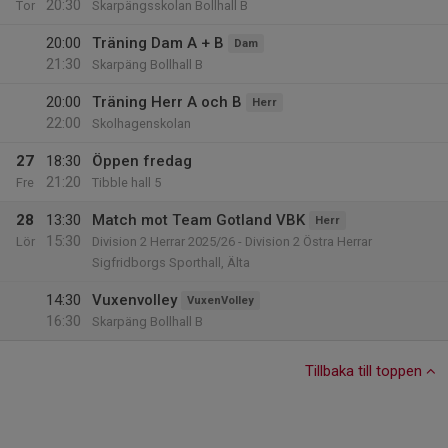
20:30
Tor
Skarpängsskolan Bollhall B
20:00
Träning Dam A + B
Dam
21:30
Skarpäng Bollhall B
20:00
Träning Herr A och B
Herr
22:00
Skolhagenskolan
27
18:30
Öppen fredag
21:20
Fre
Tibble hall 5
28
13:30
Match mot Team Gotland VBK
Herr
15:30
Lör
Division 2 Herrar 2025/26 - Division 2 Östra Herrar
Sigfridborgs Sporthall, Älta
14:30
Vuxenvolley
VuxenVolley
16:30
Skarpäng Bollhall B
Tillbaka till toppen