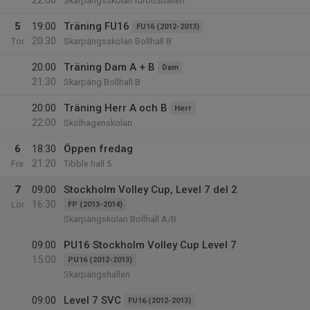
22:00
Skarpängsskolan Idrottshallen
5
19:00
Träning FU16
FU16 (2012-2013)
20:30
Tor
Skarpängsskolan Bollhall B
20:00
Träning Dam A + B
Dam
21:30
Skarpäng Bollhall B
20:00
Träning Herr A och B
Herr
22:00
Skolhagenskolan
6
18:30
Öppen fredag
21:20
Fre
Tibble hall 5
7
09:00
Stockholm Volley Cup, Level 7 del 2
16:30
Lör
FP (2013-2014)
Skarpängskolan Bollhall A/B
09:00
PU16 Stockholm Volley Cup Level 7
15:00
PU16 (2012-2013)
Skarpängshallen
09:00
Level 7 SVC
FU16 (2012-2013)