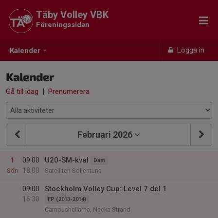
Täby Volley VBK
Föreningssidan
Logga in
Kalender
Kalender
Gå till idag
|
Prenumerera
Februari 2026
1
09:00
U20-SM-kval
Dam
18:00
Sön
Satelliten Sollentuna
09:00
Stockholm Volley Cup: Level 7 del 1
16:30
FP (2013-2014)
Campushallarna, Nacka Strand