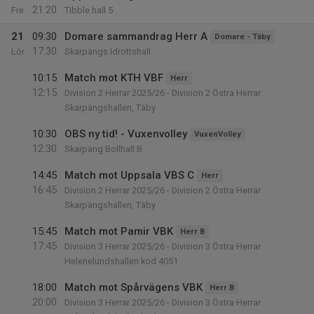
21:20
Fre
Tibble hall 5
21
09:30
Domare sammandrag Herr A
Domare - Täby
17:30
Lör
Skarpängs Idrottshall
10:15
Match mot KTH VBF
Herr
12:15
Division 2 Herrar 2025/26 - Division 2 Östra Herrar
Skarpängshallen, Täby
10:30
OBS ny tid! - Vuxenvolley
VuxenVolley
12:30
Skarpäng Bollhall B
14:45
Match mot Uppsala VBS C
Herr
16:45
Division 2 Herrar 2025/26 - Division 2 Östra Herrar
Skarpängshallen, Täby
15:45
Match mot Pamir VBK
Herr B
17:45
Division 3 Herrar 2025/26 - Division 3 Östra Herrar
Helenelundshallen kod 4051
18:00
Match mot Spårvägens VBK
Herr B
20:00
Division 3 Herrar 2025/26 - Division 3 Östra Herrar