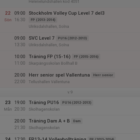
Helenelundshallen kod 4051
22
09:00
Stockholm Volley Cup Level 7 del3
16:30
Sön
FP (2013-2014)
Ulriksdalshallen, Solna
09:00
SVC Level 7
PU16 (2012-2013)
13:30
Ulriksdalshallen, Solna
10:00
Träning FP (15-16)
FP (2015-2016)
11:00
Skarpängsskolan Bollhall B
20:00
Herr senior spel Vallentuna
Herr senior
22:00
Tellushallen Vallentuna
v.9
23
19:00
Träning PU16
PU16 (2012-2013)
20:30
Mån
Skolhagenskolan
20:00
Träning Dam A + B
Dam
21:30
Skolhagenskolan
24
17:30
FP13-14 Volleybollträning
FP (2013-2014)