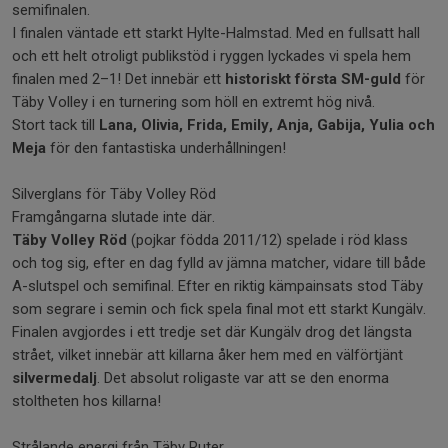
semifinalen.
I finalen väntade ett starkt Hylte-Halmstad. Med en fullsatt hall
och ett helt otroligt publikstöd i ryggen lyckades vi spela hem
finalen med 2–1! Det innebär ett
historiskt första SM-guld
för
Täby Volley i en turnering som höll en extremt hög nivå.
Stort tack till
Lana, Olivia, Frida, Emily, Anja, Gabija, Yulia och
Meja
för den fantastiska underhållningen!
Silverglans för Täby Volley Röd
Framgångarna slutade inte där.
Täby Volley Röd
(pojkar födda 2011/12) spelade i röd klass
och tog sig, efter en dag fylld av jämna matcher, vidare till både
A-slutspel och semifinal. Efter en riktig kämpainsats stod Täby
som segrare i semin och fick spela final mot ett starkt Kungälv.
Finalen avgjordes i ett tredje set där Kungälv drog det längsta
strået, vilket innebär att killarna åker hem med en välförtjänt
silvermedalj
. Det absolut roligaste var att se den enorma
stoltheten hos killarna!
Strålande energi från Täby Ruter