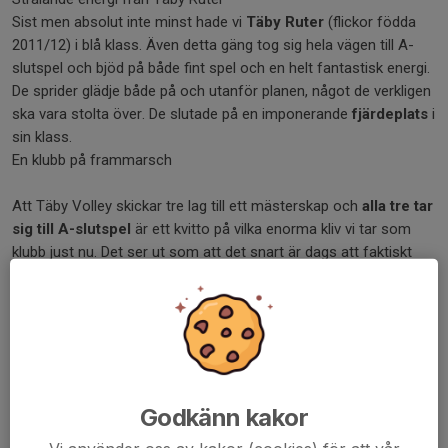
Sist men absolut inte minst hade vi
Täby Ruter
(flickor födda
2011/12) i blå klass. Även detta gäng tog sig hela vägen till A-
slutspel och bjöd på både fint spel och en helt fantastisk energi.
De sprider glädje både på och utanför planen, något de verkligen
ska vara stolta över. De slutade på en imponerande
fjärdeplats
i
sin klass.
En klubb på frammarsch
Att Täby Volley skickar tre lag till ett mästerskap och
alla tre tar
sig till A-slutspel
är ett kvitto på vilka enorma kliv vi tar som
klubb just nu. Det ser ut som att det snart är dags att faktiskt
köpa in det där pokalskåpet vi pratat om!
Stort tack till alla spelare, ledare, föräldrar och supportrar som
gjorde helgen oförglömlig.
Missa inte dramatiken!
Ni kan se alla Täby Hjärters matcher
från helgen på vår
YouTube-kanal
Godkänn kakor
Camilla