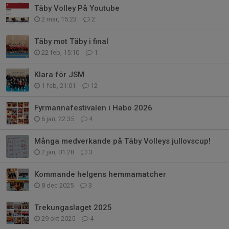
Täby Volley På Youtube
2 mar, 15:23
2
Täby mot Täby i final
22 feb, 15:10
1
Klara för JSM
1 feb, 21:01
12
Fyrmannafestivalen i Habo 2026
6 jan, 22:35
4
Många medverkande på Täby Volleys jullovscup!
2 jan, 01:28
3
Kommande helgens hemmamatcher
8 dec 2025
3
Trekungaslaget 2025
29 okt 2025
4