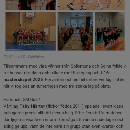
FS, PR och FB i Falköping
Tillsammans med våra vänner från Sollentuna och Solna fyllde vi
tre bussar i fredags och rullade mot Falköping och
U16-
mästerskapet 2026
. Förväntan och en hel del nerver låg i luften
när vi tog oss an turneringen med tre starka lag på plats.
Historiskt SM Guld!
Vårt lag
Täby Hjärter
(flickor födda 2011) spelade i svart klass
och gjorde precis allt rätt denna helg. Efter flera tuffa matcher,
där tjejerna visade en enorm förmåga att vända underlägen och
aldrig ge upp, vann de inte bara sin grupp utan även kvarts- och