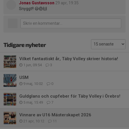
Jonas Gustavsson
29 apr, 19:35
Snyggt!! 😃🏐🙌
Tidigare nyheter
Vilket fantastiskt år, Täby Volley skriver historia!
1 jun, 09:54
3
USM
9 maj, 10:02
0
Guldglans och cupfeber för Täby Volley i Örebro!
5 maj, 15:49
7
Vinnare av U16 Mästerskapet 2026
21 apr, 10:12
11