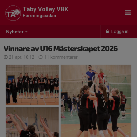
Täby Volley VBK
Föreningssidan
Logga in
Nyheter
Vinnare av U16 Mästerskapet 2026
21 apr, 10:12
11 kommentarer