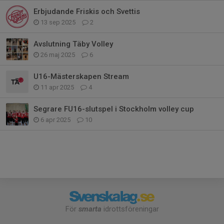
Erbjudande Friskis och Svettis
13 sep 2025
2
Avslutning Täby Volley
26 maj 2025
6
U16-Mästerskapen Stream
11 apr 2025
4
Segrare FU16-slutspel i Stockholm volley cup
6 apr 2025
10
För
smarta
idrottsföreningar