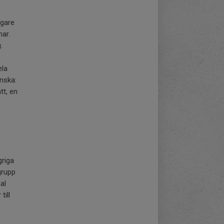
igare
mar.
.
ela
önska:
tt, en
griga
grupp
al
till