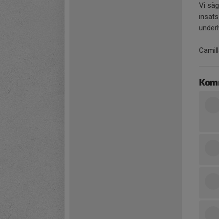
Vi säge
insats
underh
Camil
Kom