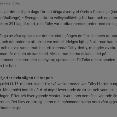
rån Täby Volley
en var det äntligen dags för det årliga äventyret Örebro Challenge (tid
 Challenge) – Sveriges största volleybolltävling för barn och ungdo
 kom 391 lag till start, och Täby var stolta representanter med nio lag
nga av våra spelare var det här sista gången de fick chansen att sp
 och det märktes att siktet var inställt. Helgen bjöd på allt man kan 
och nervpirrande matcher, ett intensivt Täby-derby, mängder av skra
nnan tår och en stukad hand. Mellan matcherna delades det på
adrasser, dekorerades klädnypor, spelades in TikToks och skapades
 för livet.
Hjärter hela vägen till toppen
guldet i U16-mästerskapet för två veckor sedan var Täby Hjärter hun
. Med målet inställt på A-slutspel levererade de direkt och vann sin 
dagen. Efter två övertygande vinster i kvart- och semifinal väntade fin
onan. Det blev en otroligt jämn och spännande kamp som våra tjejer 
yckades knipa.