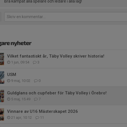
Bra kämpat alla spelare och ledare i alla lag!
gare nyheter
Vilket fantastiskt år, Täby Volley skriver historia!
1 jun, 09:54
3
USM
9 maj, 10:02
0
Guldglans och cupfeber för Täby Volley i Örebro!
5 maj, 15:49
7
Vinnare av U16 Mästerskapet 2026
21 apr, 10:12
11