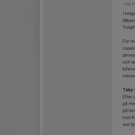
9 lag f
I helg
Mikasa
Totalt
För må
cupen,
jämna 
och a
luftm
minnen
Täby 
Efter 
på mer
på lör
mot Kr
sist l