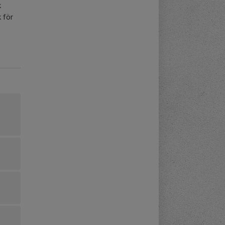
k
 för