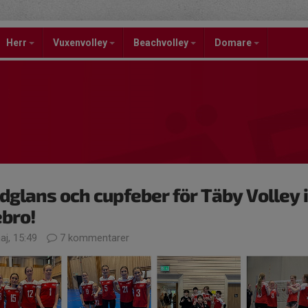
Herr
Vuxenvolley
Beachvolley
Domare
dglans och cupfeber för Täby Volley i
bro!
aj, 15:49
7 kommentarer