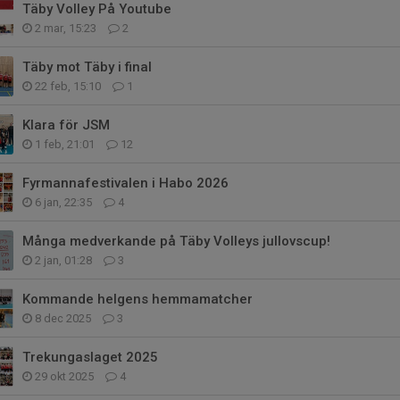
Täby Volley På Youtube
2 mar, 15:23
2
Täby mot Täby i final
22 feb, 15:10
1
Klara för JSM
1 feb, 21:01
12
Fyrmannafestivalen i Habo 2026
6 jan, 22:35
4
Många medverkande på Täby Volleys jullovscup!
2 jan, 01:28
3
Kommande helgens hemmamatcher
8 dec 2025
3
Trekungaslaget 2025
29 okt 2025
4