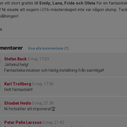
r ett stort grattis till
Emily, Lana, Frida och Olivia
för en fantastis
! Ni visade att segern i U16-mästerskapet inte var någon slump. Tack
ållningen!
la
mentarer
Visa alla kommentarer (7)...
Stefan Back
5 maj, 17:03
Jättekul helg!
Fantastiska insatser och härlig inställning från samtliga!!
Karl Trollborg
5 maj, 17:36
Helt fantastiskt!
Elisabet Hedin
5 maj, 21:38
Ni fortsätter att imponera!🏆
Peter Pelle Larsson
5 maj, 21:42