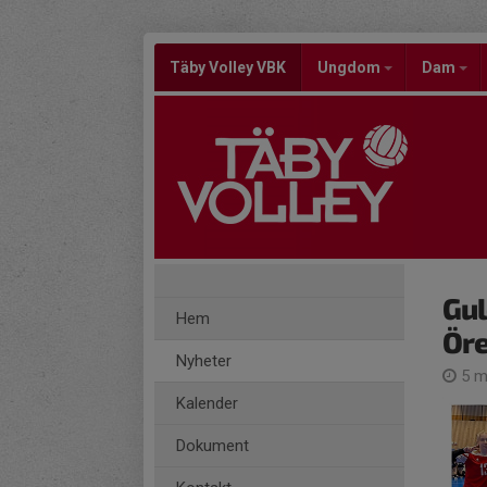
Täby Volley VBK
Ungdom
Dam
Gul
Hem
Öre
Nyheter
5 m
Kalender
Dokument