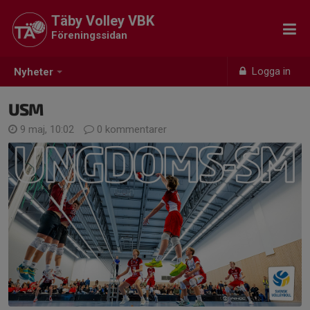
Täby Volley VBK
Föreningssidan
Logga in
Nyheter
USM
9 maj, 10:02
0 kommentarer