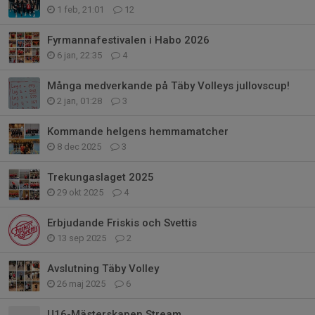
1 feb, 21:01
12
Fyrmannafestivalen i Habo 2026
6 jan, 22:35
4
Många medverkande på Täby Volleys jullovscup!
2 jan, 01:28
3
Kommande helgens hemmamatcher
8 dec 2025
3
Trekungaslaget 2025
29 okt 2025
4
Erbjudande Friskis och Svettis
13 sep 2025
2
Avslutning Täby Volley
26 maj 2025
6
U16-Mästerskapen Stream