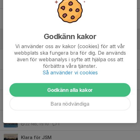
Tidigare nyheter
Vilket fantastiskt år, Täby Volley skriver historia!
1 jun, 09:54
3
Godkänn kakor
USM
9 maj, 10:02
0
Vi använder oss av kakor (cookies) för att vår
webbplats ska fungera bra för dig. De används
Guldglans och cupfeber för Täby Volley i Örebro!
även för webbanalys i syfte att hjälpa oss att
5 maj, 15:49
7
förbättra våra tjänster.
Så använder vi cookies
Vinnare av U16 Mästerskapet 2026
21 apr, 10:12
11
Godkänn alla kakor
Täby Volley På Youtube
Bara nödvändiga
2 mar, 15:23
2
Täby mot Täby i final
22 feb, 15:10
1
Klara för JSM