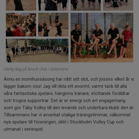
Härlig dag på Beach Club i Sollentuna
Ännu en inomhussäsong har nått sitt slut, och jösses vilket år vi
lägger bakom oss! Jag vill rikta ett enormt, varmt tack till alla
våra fantastiska spelare, hängivna tränare, stöttande föräldrar
och trogna supportrar. Det är er energi och ert engagemang
som gör Täby Volley till den levande och underbara klubb den är.
Tillsammans har vi avverkat otaliga träningstimmar, välkomnat
nya spelare till föreningen, slitit i Stockholm Volley Cup och
utmanat i seriespel.