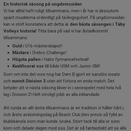
En historisk säsong på ungdomssidan
Vi har alltid haft roligt tillsammans, men i år har vi dessutom
spänt musklerna ordentligt på tävlingsgolvet. På ungdomssidan
kan vi stolt konstatera att detta är
den bästa säsongen i Täby
Volleys historia!
Titta bara på vad vi har åstadkommit
tillsammans:
Guld
i U16-mästerskapet!
Mästare
i Örebro Challenge!
Högsta pallen
i Habo fyrmannafestival!
Kvalificerat oss
till både USM och Junior-SM!
Som om inte det vore nog har Dam B gjort en sanslös insats
och
vunnit Division 3
utan att förlora en enda match. Det
betyder att vi nästa säsong kliver in i seriespelet med hela två
lag i Division 2! Helt otroligt jobb av alla inblandade.
Att runda av allt detta tillsammans är en tradition vi håller hårt i,
och årets avslutningsdag på Beach Club blev precis så fylld av
klubbkänsla som man kunde önska. Stort tack till alla er som
kom och delade dagen med oss. Det är så fantastiskt att se alla