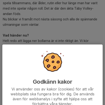
spela tillsammans, där ålder, rutin eller hur länge man har varit
med inte spelar någon roll. Det är där den äkta Täby Volley-
andan föds.
Nu blickar vi framåt mot nästa säsong och alla de spännande
utmaningar som väntar.
Vad händer nu?
Helt redo att lägga ner bollarna är vi inte riktigt än. Vi kör
inomhusträningar och utomhusträningar under sommaren. Håll
ögonen öppna efter kallelser.
Vi ses på planen, och i sanden.
Camilla Lundgren
Stolt tränare, ordförande, supporter och förälder
Godkänn kakor
Dela nyhet
Vi använder oss av kakor (cookies) för att vår
webbplats ska fungera bra för dig. De används
även för webbanalys i syfte att hjälpa oss att
förbättra våra tjänster.
Kommentarer