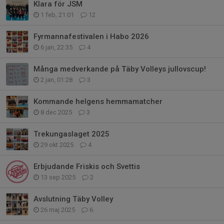
Klara för JSM
1 feb, 21:01
12
Fyrmannafestivalen i Habo 2026
6 jan, 22:35
4
Många medverkande på Täby Volleys jullovscup!
2 jan, 01:28
3
Kommande helgens hemmamatcher
8 dec 2025
3
Trekungaslaget 2025
29 okt 2025
4
Erbjudande Friskis och Svettis
13 sep 2025
2
Avslutning Täby Volley
26 maj 2025
6