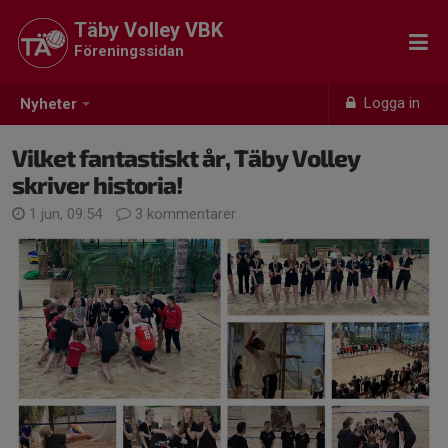
Täby Volley VBK
Föreningssidan
Logga in
Nyheter
Vilket fantastiskt år, Täby Volley
skriver historia!
1 jun, 09:54
3 kommentarer