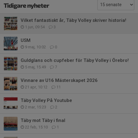
Tidigare nyheter
Vilket fantastiskt år, Täby Volley skriver historia!
1 jun, 09:54
3
USM
9 maj, 10:02
0
Guldglans och cupfeber för Täby Volley i Örebro!
5 maj, 15:49
7
Vinnare av U16 Mästerskapet 2026
21 apr, 10:12
11
Täby Volley På Youtube
2 mar, 15:23
2
Täby mot Täby i final
22 feb, 15:10
1