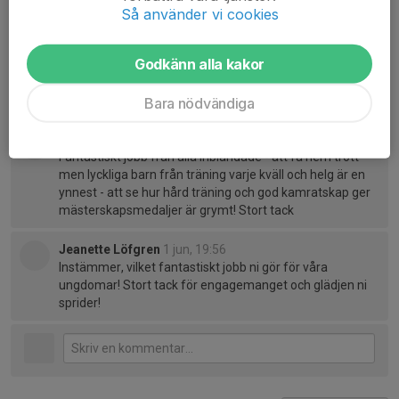
Så använder vi cookies
Björn Dahlberg
1 jun, 10:05
Stort tack till Camilla och hela styrelsen för att ni kämpar
Godkänn alla kakor
på och håller ihop verksamheten! OCH håller fullständigt
med, en riktigt kul och fin säsong. Lovar gott inför
framtiden! Trevlig sommar!
Bara nödvändiga
Henrik
1 jun, 12:23
Fantastiskt jobb från alla inblandade - att få hem trött
men lyckliga barn från träning varje kväll och helg är en
ynnest - att se hur hård träning och god kamratskap ger
mästerskapsmedaljer är grymt! Stort tack
Jeanette Löfgren
1 jun, 19:56
Instämmer, vilket fantastiskt jobb ni gör för våra
ungdomar! Stort tack för engagemanget och glädjen ni
sprider!