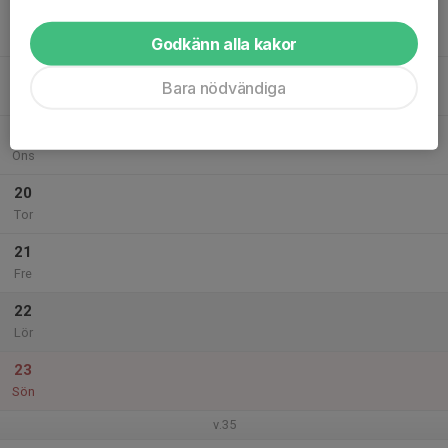
17
Mån
Godkänn alla kakor
18
Bara nödvändiga
Tis
19
Ons
20
Tor
21
Fre
22
Lör
23
Sön
v.35