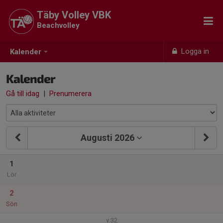
Täby Volley VBK
Beachvolley
Logga in
Kalender
Kalender
Gå till idag
|
Prenumerera
Augusti 2026
1
Lör
2
Sön
v.32