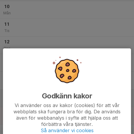
10
Mån
11
Tis
12
Ons
13
Tor
14
Fre
Godkänn kakor
15
Lör
Vi använder oss av kakor (cookies) för att vår
webbplats ska fungera bra för dig. De används
16
även för webbanalys i syfte att hjälpa oss att
Sön
förbättra våra tjänster.
v.34
Så använder vi cookies