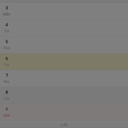
3
Mån
4
Tis
5
Ons
6
Tor
7
Fre
8
Lör
9
Sön
v.33