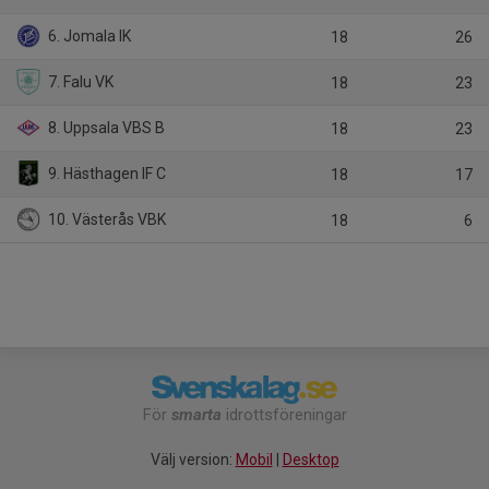
6. Jomala IK
18
26
7. Falu VK
18
23
8. Uppsala VBS B
18
23
9. Hästhagen IF C
18
17
10. Västerås VBK
18
6
För
smarta
idrottsföreningar
Välj version:
Mobil
|
Desktop