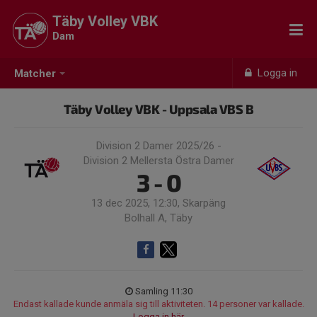
Täby Volley VBK
Dam
Logga in
Matcher
Täby Volley VBK - Uppsala VBS B
Division 2 Damer 2025/26 -
Division 2 Mellersta Östra Damer
3 - 0
13 dec 2025, 12:30, Skarpäng
Bolhall A, Täby
Samling 11:30
Endast kallade kunde anmäla sig till aktiviteten. 14 personer var kallade.
Logga in här