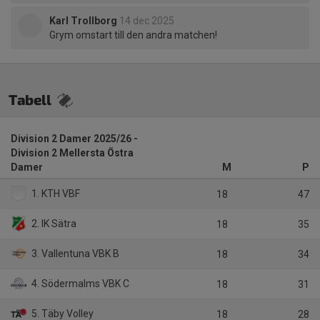
Karl Trollborg
14 dec 2025
Grym omstart till den andra matchen!
Tabell
Division 2 Damer 2025/26 -
Division 2 Mellersta Östra
Damer
M
P
1. KTH VBF
18
47
2. IK Sätra
18
35
3. Vallentuna VBK B
18
34
4. Södermalms VBK C
18
31
5. Täby Volley
18
28