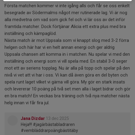
Första matchen kommer vi inte igång alls och får se oss enkelt
besegrade av Södermalms något mer rutinerade lag. Vi är nog
alla medvetna om vad som gick fel och vi lär oss av det inför
framtida matcher. Dock förtjänar Alicia ett extra plus med bra
inställning och kämpaglöd.
Nästa match är mot Uppsala som vi knappt slog med 3-2 förra
helgen och här har vi en helt annan energi och ger aldrig
Uppsala chansen att komma in i matchen. Nu spelar vi med den
inställning och energi som vi vill spela med. En stabil 3-0 seger
mot ett av seriens topplag. Nu är alla på topp och spelar på den
nivå vi vet att vi har i oss. Vi kan då även göra en del byten och
spela runt laget vilket vi gärna vill göra. My gör en stark insats
och levererar 10 poäng på två set men alla i laget bidrar och gör
en bra match! En veckas bra träning och två nya matcher nästa
helg innan vi får fira jul.
Jana Dizdar
13 dec 2025
Heja!!! #jagärbästabladraren
#vembläddrarpoängbästitäby