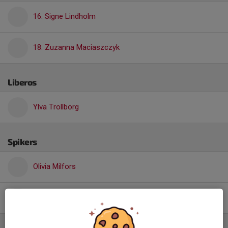
16. Signe Lindholm
18. Zuzanna Maciaszczyk
Liberos
Ylva Trollborg
Spikers
Olivia Milfors
15. Sophie Wölger