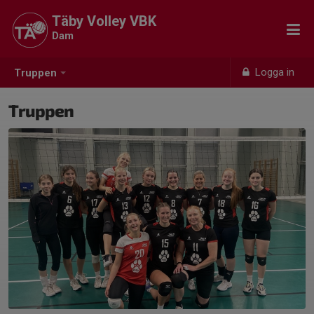
Täby Volley VBK
Dam
Logga in
Truppen
Truppen