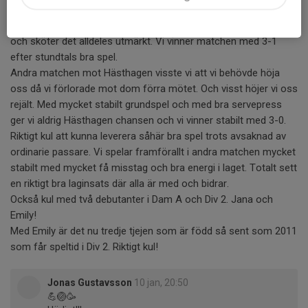
dem en match. Vi får idag ställa upp med helt ny passare då
samtliga ordinarie passare är otillgängliga. Sara tar på sig rollen
och sköter det alldeles utmärkt. Vi vinner matchen med 3-1
efter stundtals bra spel.
Andra matchen mot Hästhagen visste vi att vi behövde höja
oss då vi förlorade mot dom förra mötet. Och visst höjer vi oss
rejält. Med mycket stabilt grundspel och med bra servepress
ger vi aldrig Hästhagen chansen och vi vinner stabilt med 3-0.
Riktigt kul att kunna leverera såhär bra spel trots avsaknad av
ordinarie passare. Vi spelar framförallt i andra matchen mycket
stabilt med mycket få misstag och bra energi i laget. Totalt sett
en riktigt bra laginsats där alla är med och bidrar.
Också kul med två debutanter i Dam A och Div 2. Jana och
Emily!
Med Emily är det nu tredje tjejen som är född så sent som 2011
som får speltid i Div 2. Riktigt kul!
Jonas Gustavsson
10 jan, 20:50
💪🏐🥳