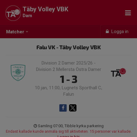
Täby Volley VBK
Dam
Logga in
Matcher
Falu VK - Täby Volley VBK
Division 2 Damer 2025/26 -
Division 2 Mellersta Östra Damer
1 - 3
10 jan, 11:00, Lugnets Sporthall C,
Falun
Samling 07:00, Tibble kyrka parkering
Endast kallade kunde anmäla sig till aktiviteten. 15 personer var kallade.
Logga in här