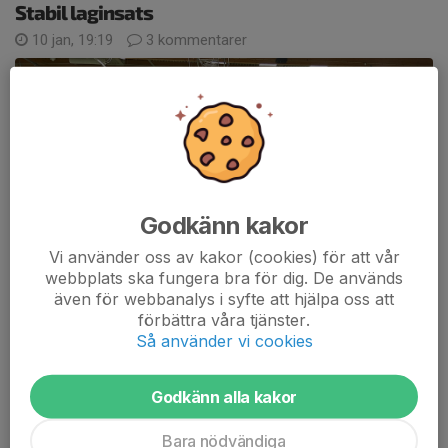
Stabil laginsats
10 jan, 19:19
3 kommentarer
Godkänn kakor
Vi använder oss av kakor (cookies) för att vår
webbplats ska fungera bra för dig. De används
även för webbanalys i syfte att hjälpa oss att
förbättra våra tjänster.
Så använder vi cookies
Efter en tidig avresa och en hel del sjukdomar i laget var det
Godkänn alla kakor
med viss oro vi åkte ända till Falun för två matcher. Första
matchen mot Falun är vi ändå hoppfulla om att vi ska kunna ge
Bara nödvändiga