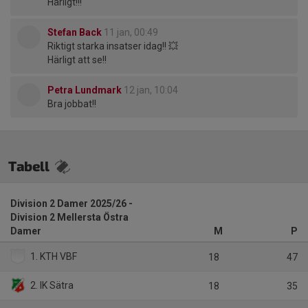
Härligt!!!
Stefan Back
11 jan, 00:49
Riktigt starka insatser idag!! 💥
Härligt att se!!
Petra Lundmark
12 jan, 10:04
Bra jobbat!!
Tabell
Division 2 Damer 2025/26 -
Division 2 Mellersta Östra
Damer
M
P
1. KTH VBF
18
47
2. IK Sätra
18
35