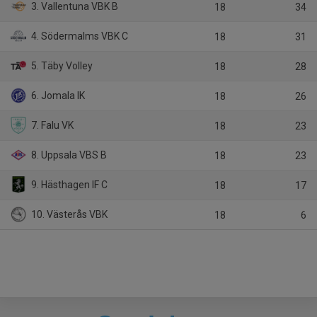
3. Vallentuna VBK B
18
34
4. Södermalms VBK C
18
31
5. Täby Volley
18
28
6. Jomala IK
18
26
7. Falu VK
18
23
8. Uppsala VBS B
18
23
9. Hästhagen IF C
18
17
10. Västerås VBK
18
6