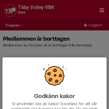
Täby Volley VBK
Dam
Logga in
Truppen
Medlemmen är borttagen
Medlemmen du försöker nå är borttagen från hemsidan.
Godkänn kakor
Vi använder oss av kakor (cookies) för att vår
webbplats ska fungera bra för dig. De används