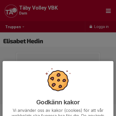
Täby Volley VBK
Dam
Logga in
Truppen
Elisabet Hedin
Godkänn kakor
Vi använder oss av kakor (cookies) för att vår
Titel
Assisterande tränare
webbplats ska fungera bra för dig. De används