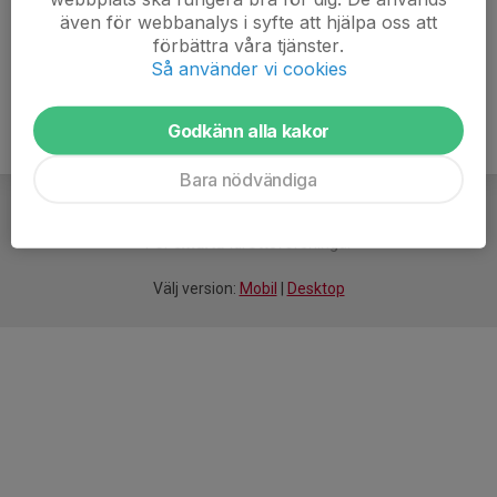
även för webbanalys i syfte att hjälpa oss att
Ålder
21 år
förbättra våra tjänster.
Så använder vi cookies
Godkänn alla kakor
Bara nödvändiga
För
smarta
idrottsföreningar
Välj version:
Mobil
|
Desktop