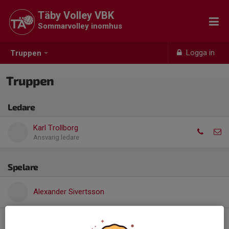
Täby Volley VBK
Sommarvolley inomhus
Logga in
Truppen
Truppen
Ledare
Karl Trollborg
Ansvarig ledare
Spelare
Alexander Sivertsson
David Sivertsson