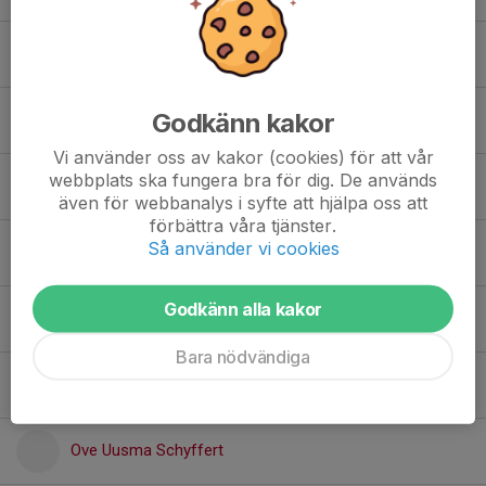
Elias Askelöf
Godkänn kakor
Joel Bolander
Vi använder oss av kakor (cookies) för att vår
webbplats ska fungera bra för dig. De används
Jón Eskil Thorgrimsson
även för webbanalys i syfte att hjälpa oss att
förbättra våra tjänster.
Så använder vi cookies
Levs Salkovskis
Godkänn alla kakor
Lukas Lindblad
Bara nödvändiga
Max Thörnqvist Elmeland
Ove Uusma Schyffert