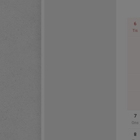
6
Tis
7
Ons
8