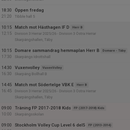
18:30
Öppen fredag
21:20
Tibble hall 5
10:15
Match mot Hästhagen IF D
Herr B
12:15
Division 3 Herrar 2025/26 - Division 3 Östra Herrar
Skarpängshallen, Täby
10:15
Domare sammandrag hemmaplan Herr B
Domare - Täby
17:30
Skarpängs Idrottshall
14:30
Vuxenvolley
VuxenVolley
16:30
Skarpäng Bollhall B
14:45
Match mot Södertelge VBK E
Herr B
16:45
Division 3 Herrar 2025/26 - Division 3 Östra Herrar
Skarpängshallen, Täby
09:00
Träning FP 2017-2018 Kids
FP (2017-2018) Kids
10:00
Skarpängsskolan
09:00
Stockholm Volley Cup Level 6 del5
FP (2013-2014)