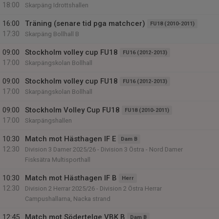
18:00
Skarpäng Idrottshallen
16:00
Träning (senare tid pga matchcer)
FU18 (2010-2011)
17:30
Skarpäng Bollhall B
09:00
Stockholm volley cup FU18
FU16 (2012-2013)
17:00
Skarpängskolan Bollhall
09:00
Stockholm volley cup FU18
FU16 (2012-2013)
17:00
Skarpängskolan Bollhall
09:00
Stockholm Volley Cup FU18
FU18 (2010-2011)
17:00
Skarpängshallen
10:30
Match mot Hästhagen IF E
Dam B
12:30
Division 3 Damer 2025/26 - Division 3 Östra - Nord Damer
Fisksätra Multisporthall
10:30
Match mot Hästhagen IF B
Herr
12:30
Division 2 Herrar 2025/26 - Division 2 Östra Herrar
Campushallarna, Nacka strand
12:45
Match mot Södertelge VBK B
Dam B