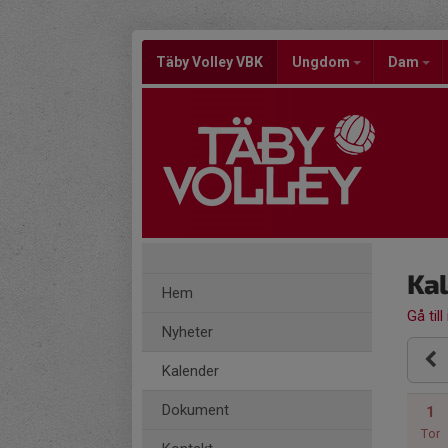
Täby Volley VBK
Ungdom
Dam
Ka
Hem
Gå till
Nyheter
Kalender
Dokument
1
Tor