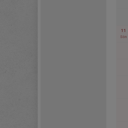
11
Sön