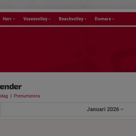
Herr
Vuxenvolley
Beachvolley
Domare
lender
 idag
|
Prenumerera
Januari 2026