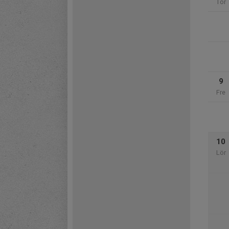
Tor
9
Fre
10
Lör