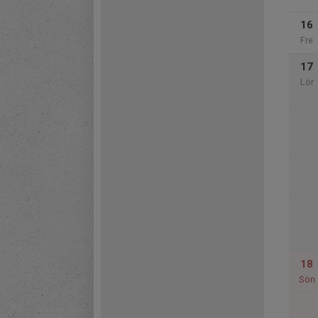
16
Fre
17
Lör
18
Sön