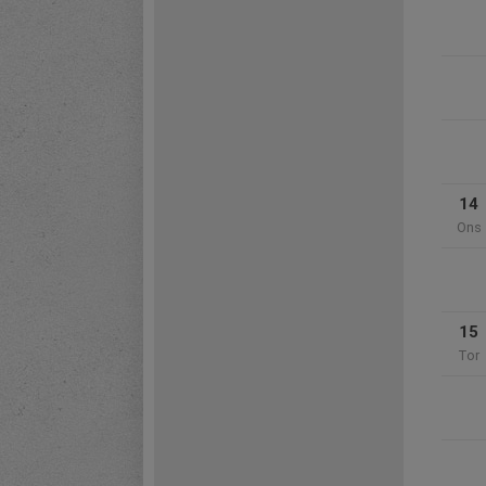
14
Ons
15
Tor