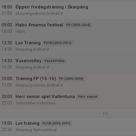
18:00
Öppen fredagsträning i Skarpäng
21:00
Skarpängsskolan Bollhall B
09:00
Habo 4manna festival
FP (2013-2014)
18:00
Habo
12:30
Lov Träning
FU18 (2010-2011)
14:30
Skarpäng Bollhall B
14:30
Vuxenvolley
VuxenVolley
16:30
Skarpäng Bollhall B
10:00
Träning FP (15-16)
FP (2015-2016)
11:00
Skarpängsskolan Bollhall B
20:00
Herr senior spel Vallentuna
Herr senior
22:00
Tellushallen Vallentuna
v.2
19:00
Lov träning
FU18 (2010-2011)
20:30
Skarpäng Gymnastiksal