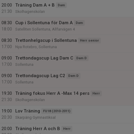
20:00
Träning Dam A + B
Dam
21:30
Skolhagenskolan
08:30
Cup i Sollentuna för Dam A
Dam
18:00
Satelliten Sollentuna, Allfarvägen 4
08:30
Trettonhelgscup i Sollentuna
Herr senior
17:00
Nya Rotebro, Sollentuna
09:00
Trettondagscup Lag Dam C
Dam D
17:00
Sollentuna
09:00
Trettondagscup Lag C2
Dam D
17:00
Sollentuna
19:30
Träning fokus Herr A -Max 14 pers
Herr
21:30
Skolhagenskolan
19:00
Lov Träning
FU18 (2010-2011)
20:30
Skarpäng Gymnastiksal
20:00
Träning Herr A och B
Herr