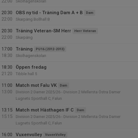
22:00
Skolhagenskolan
20:30
OBS ny tid - Träning Dam A + B
Dam
22:00
Skarpäng Bollhall B
20:30
Träning Veteran-SM Herr
Herr Veteran
22:00
Skarpäng
17:00
Träning
PU16 (2012-2013)
18:30
Skolhagenskolan
18:30
Öppen fredag
21:20
Tibble hall 5
11:00
Match mot Falu VK
Dam
13:00
Division 2 Damer 2025/26 - Division 2 Mellersta Östra Damer
Lugnets Sporthall C, Falun
13:15
Match mot Hästhagen IF C
Dam
15:15
Division 2 Damer 2025/26 - Division 2 Mellersta Östra Damer
Lugnets Sporthall C, Falun
16:00
Vuxenvolley
VuxenVolley