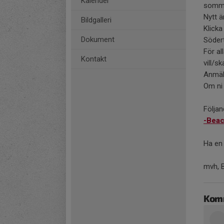
Kalender
somma
Nytt ä
Bildgalleri
Klicka
Dokument
Södert
För al
Kontakt
vill/s
Anmäln
Om ni 
Följan
-
Beac
Ha en
mvh, 
Kom