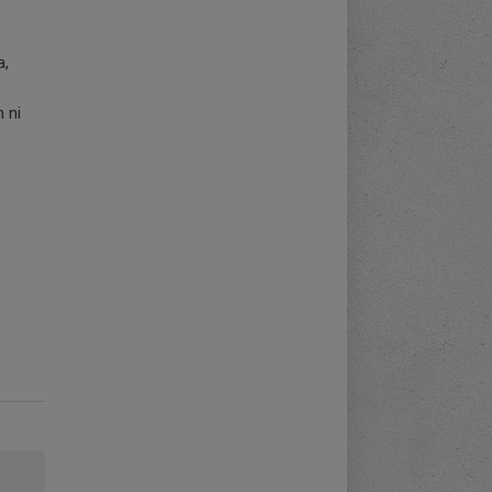
a,
 ni