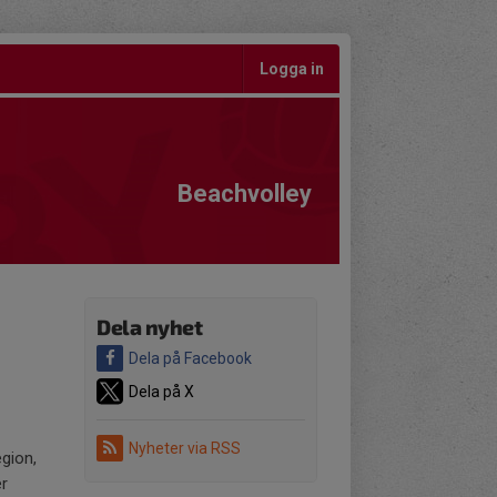
Logga in
Beachvolley
Dela nyhet
Dela på Facebook
Dela på X
Nyheter via RSS
egion,
er