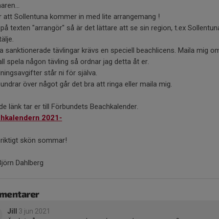
ren...
r att Sollentuna kommer in med lite arrangemang !
 på texten "arrangör" så är det lättare att se sin region, t.ex Sollentun
älje.
la sanktionerade tävlingar krävs en speciell beachlicens. Maila mig om
kall spela någon tävling så ordnar jag detta åt er.
ingsavgifter står ni för själva.
undrar över något går det bra att ringa eller maila mig.
de länk tar er till Förbundets Beachkalender.
hkalendern 2021
-
 riktigt skön sommar!
Björn Dahlberg
mentarer
Jill
3 jun 2021