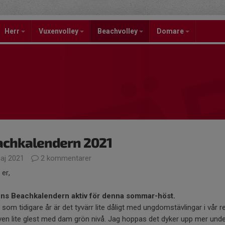
Herr
Vuxenvolley
Beachvolley
Domare
achkalendern 2021
aj 2021
2 kommentarer
 er,
nns Beachkalendern aktiv för denna sommar-höst.
 som tidigare år är det tyvärr lite dåligt med ungdomstävlingar i vår r
en lite glest med dam grön nivå. Jag hoppas det dyker upp mer und