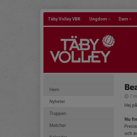
Täby Volley VBK
Ungdom
Dam
Be
Hem
7 m
Nyheter
Hej på
Truppen
Nu fi
Matcher
Precis
och äv