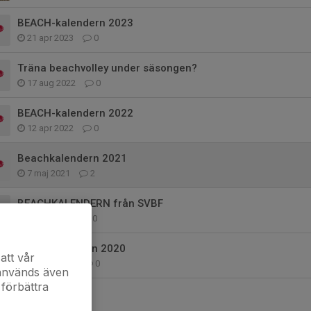
BEACH-kalendern 2023
21 apr 2023
0
Träna beachvolley under säsongen?
17 aug 2022
0
BEACH-kalendern 2022
12 apr 2022
0
Beachkalendern 2021
7 maj 2021
2
BEACHKALENDERN från SVBF
23 jun 2020
0
Beachsäsongen 2020
att vår
11 maj 2020
0
 används även
 förbättra