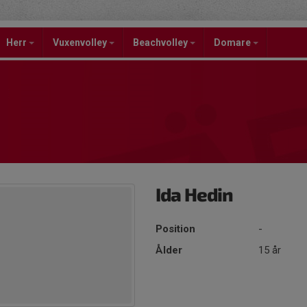
Herr
Vuxenvolley
Beachvolley
Domare
Ida Hedin
Position
-
Ålder
15 år