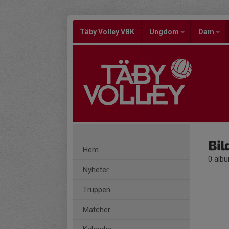
Täby Volley VBK
Ungdom
Dam
Bil
Hem
0 alb
Nyheter
Truppen
Matcher