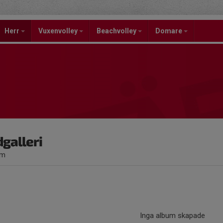
Herr
Vuxenvolley
Beachvolley
Domare
dgalleri
um
Inga album skapade