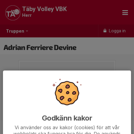
Täby Volley VBK
Herr
Logga in
Truppen
Adrian Ferriere Devine
Godkänn kakor
Vi använder oss av kakor (cookies) för att vår
Position
-
webbplats ska fungera bra för dig. De används