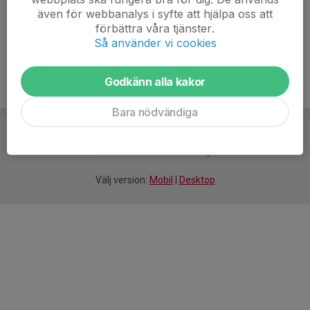
även för webbanalys i syfte att hjälpa oss att
Ålder
17 år
förbättra våra tjänster.
Så använder vi cookies
Godkänn alla kakor
Bara nödvändiga
För
smarta
idrottsföreningar
Välj version:
Mobil
|
Desktop