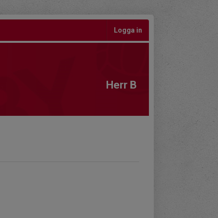
Logga in
Herr B