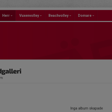
Herr
Vuxenvolley
Beachvolley
Domare
dgalleri
um
Inga album skapade