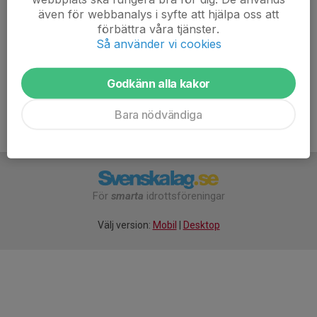
6. Falu VK B
14
11
även för webbanalys i syfte att hjälpa oss att
förbättra våra tjänster.
7. Uppsala VBS F
14
7
Så använder vi cookies
8. Täby Volley VBK B
14
5
Godkänn alla kakor
Bara nödvändiga
För
smarta
idrottsföreningar
Välj version:
Mobil
|
Desktop