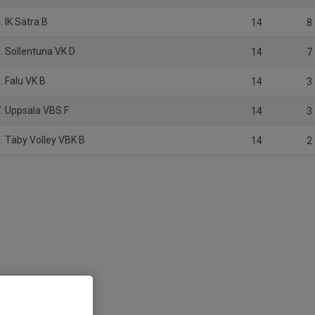
. IK Sätra B
14
8
. Sollentuna VK D
14
7
. Falu VK B
14
3
. Uppsala VBS F
14
3
. Täby Volley VBK B
14
2