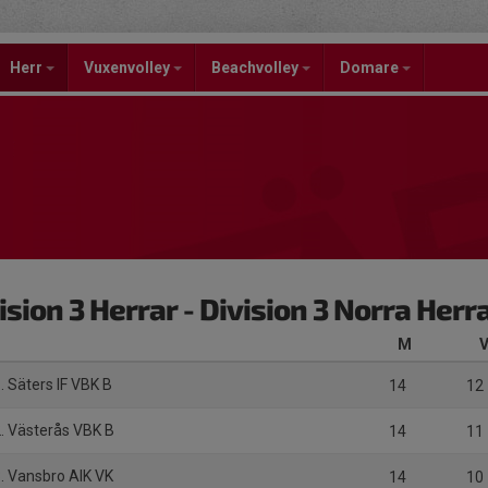
Herr
Vuxenvolley
Beachvolley
Domare
ision 3 Herrar - Division 3 Norra Herr
M
. Säters IF VBK B
14
12
. Västerås VBK B
14
11
. Vansbro AIK VK
14
10