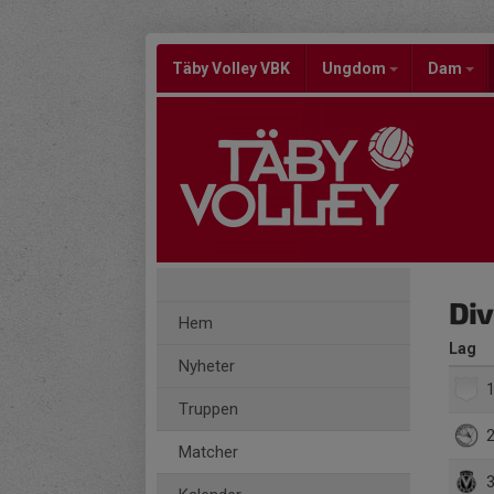
Täby Volley VBK
Ungdom
Dam
Div
Hem
Lag
Nyheter
1
Truppen
2
Matcher
3