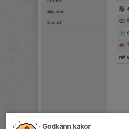
Kalender
4
Bildgalleri
5
Kontakt
6
7
8
Godkänn kakor