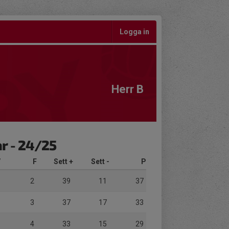
Logga in
Herr B
ar - 24/25
V
F
Sett +
Sett -
P
2
39
11
37
3
37
17
33
4
33
15
29