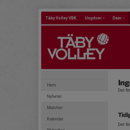
Täby Volley VBK
Ungdom
Dam
Ing
Hem
Det fi
Nyheter
Matcher
Tidi
Kalender
Det fi