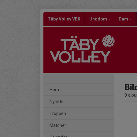
Täby Volley VBK
Ungdom
Dam
Bil
Hem
0 alb
Nyheter
Truppen
Matcher