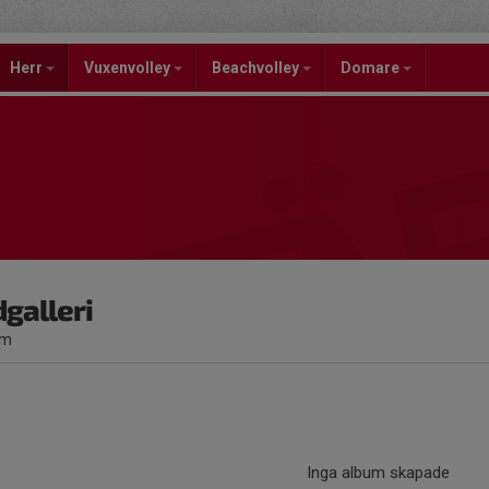
Herr
Vuxenvolley
Beachvolley
Domare
dgalleri
um
Inga album skapade