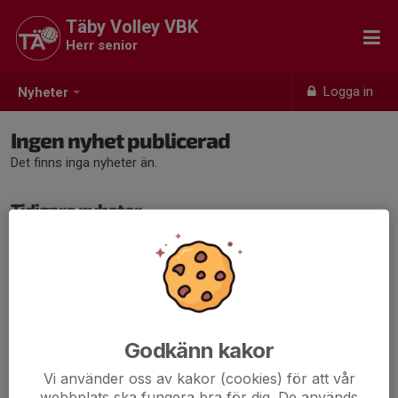
Täby Volley VBK
Herr senior
Logga in
Nyheter
Ingen nyhet publicerad
Det finns inga nyheter än.
Tidigare nyheter
Det finns inga tidigare nyheter
Godkänn kakor
Vi använder oss av kakor (cookies) för att vår
webbplats ska fungera bra för dig. De används